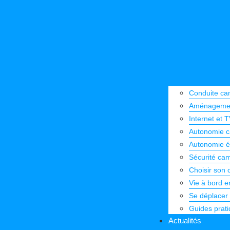
Conduite cam
Aménagement
Internet et 
Autonomie ca
Autonomie él
Sécurité cam
Choisir son 
Vie à bord e
Se déplacer 
Guides prat
Actualités