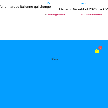
d'une marque italienne qui change
Etrusco Düsseldorf 2026 : le CV
S’enregistrer
Se connecter
0
Search