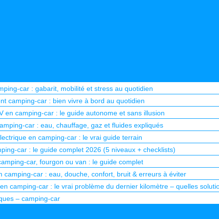
ping-car : gabarit, mobilité et stress au quotidien
 camping-car : bien vivre à bord au quotidien
TV en camping-car : le guide autonome et sans illusion
mping-car : eau, chauffage, gaz et fluides expliqués
ectrique en camping-car : le vrai guide terrain
ping-car : le guide complet 2026 (5 niveaux + checklists)
camping-car, fourgon ou van : le guide complet
n camping-car : eau, douche, confort, bruit & erreurs à éviter
en camping-car : le vrai problème du dernier kilomètre – quelles soluti
iques – camping-car